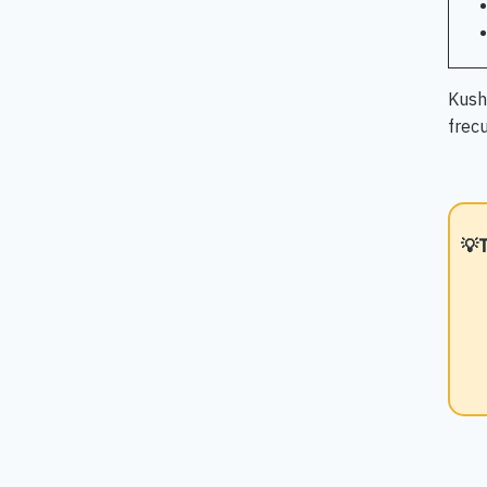
Kush
frecu
💡T