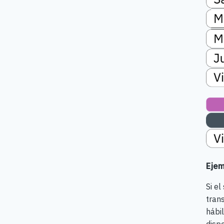
Ejem
Si e
tran
hábil