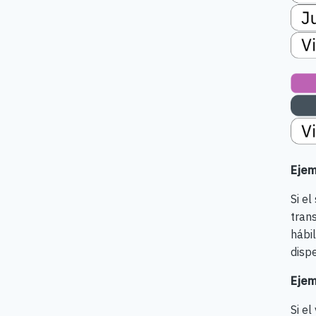
Ejem
Si e
tran
hábil
dispe
Ejem
Si el