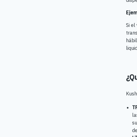
dispe
Ejem
Si el
tran
hábil
liqui
¿Qu
Kushk
T
la
su
de