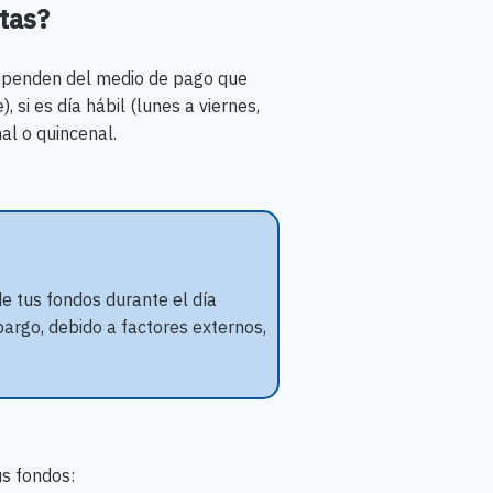
tas?
dependen del medio de pago que
), si es día hábil (lunes a viernes,
nal o quincenal.
e tus fondos durante el día
argo, debido a factores externos,
us fondos: