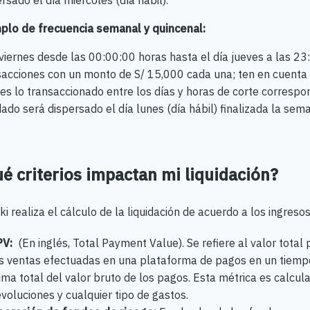
rsado el día miércoles (día hábil).
plo de frecuencia semanal y quincenal:
 viernes desde las 00:00:00 horas hasta el día jueves a las 2
sacciones con un monto de S/ 15,000 cada una; ten en cuenta
es lo transaccionado entre los días y horas de corte correspon
dado será dispersado el día lunes (día hábil) finalizada la sem
é criterios impactan mi liquidación?
i realiza el cálculo de la liquidación de acuerdo a los ingreso
PV:
(En inglés, Total Payment Value). Se refiere al valor total 
s ventas efectuadas en una plataforma de pagos en un tiempo
ma total del valor bruto de los pagos. Esta métrica es calcul
voluciones y cualquier tipo de gastos.