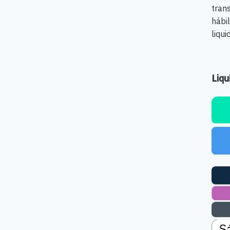
tran
hábil
liqui
Liqu