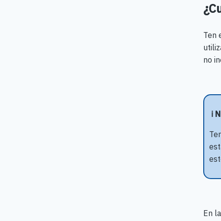
¿Cu
Ten 
utili
no in
ℹ️ 
Ten
est
est
En l