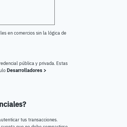
es en comercios sin la lógica de
redencial pública y privada. Estas
dulo
Desarrolladores
>
nciales?
autenticar tus transacciones.
en cuenta que no debe compartirse.