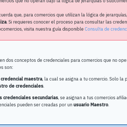
ercios que no operan bajo la lógica de jerarquías o subcomer
uerda que, para comercios que utilizan la lógica de jerarquías
liza
. Si requieres conocer el proceso para consultar las creden
comercios, visita nuestra guía disponible
Consulta de credenci
ten dos conceptos de credenciales para comercios que no opera
es son:
 credencial maestra
, la cual se asigna a tu comercio. Solo la
tro de credenciales
.
s credenciales secundarias
, se asignan a tus comercios afili
enciales pueden ser creadas por un
usuario Maestro
.