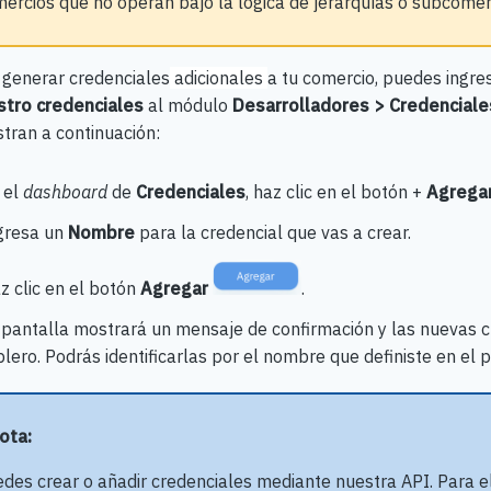
ercios que no operan bajo la lógica de jerarquías o subcomer
 generar credenciales
adicionales
a tu comercio, puedes ingre
tro credenciales
al módulo
Desarrolladores
>
Credenciale
tran a continuación:
 el
dashboard
de
Credenciales
, haz clic en el botón +
Agregar
gresa un
Nombre
para la credencial que vas a crear.
z clic en el botón
Agregar
.
 pantalla mostrará un mensaje de confirmación y las nuevas c
blero. Podrás identificarlas por el nombre que definiste en el 
Nota:
des crear o añadir credenciales mediante nuestra API. Para e