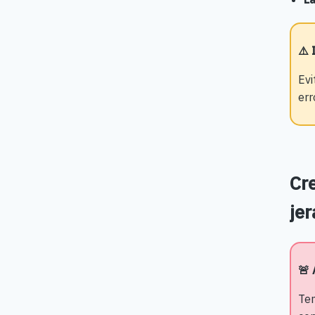
⚠️
Evi
err
Cre
jer
🚨 
Ten