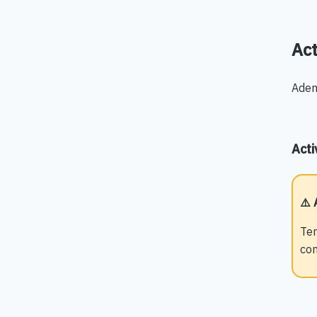
Act
Adem
Acti
⚠️ 
Ten
com