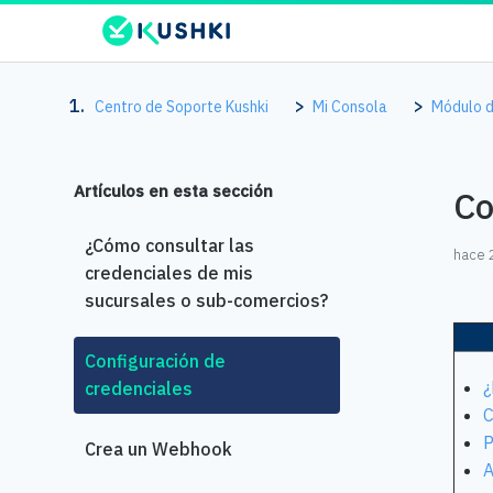
Centro de Soporte Kushki
Mi Consola
Módulo d
Artículos en esta sección
Co
¿Cómo consultar las
hace 
credenciales de mis
sucursales o sub-comercios?
Configuración de
¿
credenciales
C
P
Crea un Webhook
A