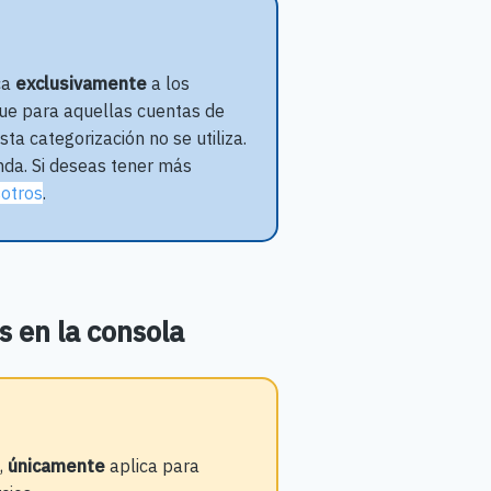
ca
exclusivamente
a los
que para aquellas cuentas de
ta categorización no se utiliza.
da. Si deseas tener más
sotros
.
s
en la consola
,
únicamente
aplica para