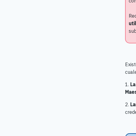
com
Rec
uti
sub
Exis
cual
1.
La
Maes
2.
La
cred