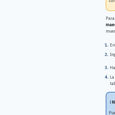
com
Para
maes
mues
En
In
Ha
La
ta
ℹ️ 
Pue