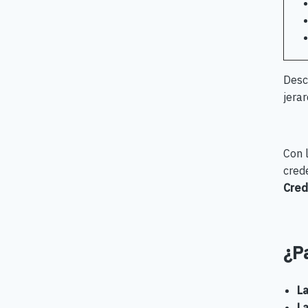
Desc
jerar
Con l
cred
Cred
¿Pa
La
La