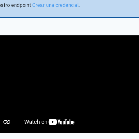
stro endpoint
Crear una credencial
.