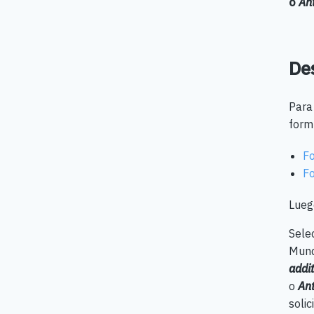
o
Ant
De
Para 
form
Fo
Fo
Luego
Sele
Mund
addit
o
Ant
solic