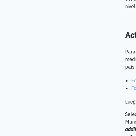
nivel
Ac
Para 
medi
país
Fo
Fo
Luego
Sele
Mund
addit