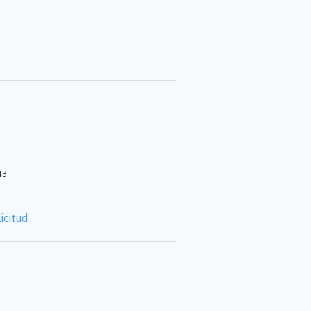
43
icitud