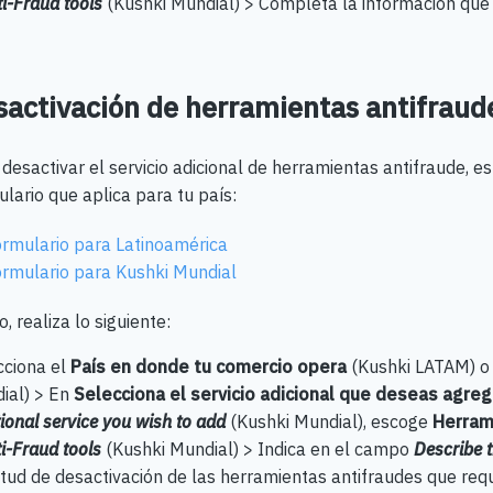
i-Fraud tools
(Kushki Mundial) > Completa la información que
sactivación de herramientas antifrau
desactivar el servicio adicional de herramientas antifraude, 
ulario que aplica para tu país:
rmulario para Latinoamérica
rmulario para Kushki Mundial
, realiza lo siguiente:
cciona el
País en donde tu comercio opera
(Kushki LATAM) 
ial) > En
Selecciona el servicio adicional que deseas agre
ional service you wish to add
(Kushki Mundial), escoge
Herram
i-Fraud tools
(Kushki Mundial) > Indica en el campo
Describe t
itud de desactivación de las herramientas antifraudes que req