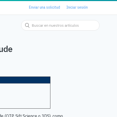
Enviar una solicitud
Iniciar sesión
aude
de (OTP, Sift Science o 3DS), como