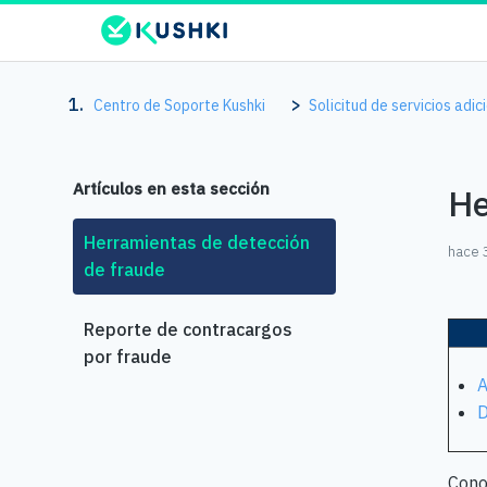
Centro de Soporte Kushki
Solicitud de servicios adic
Artículos en esta sección
He
Herramientas de detección
hace 
de fraude
Reporte de contracargos
por fraude
A
D
Conoc