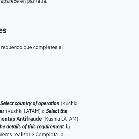
 aparece en pantalla.
des
es requerido que completes el
o
Select country of operation
(Kushki
gar
(Kushki LATAM) o
Select the
ientas Antifraude
(Kushki LATAM)
he details of this requirement
, la
uieres realizar > Completa la