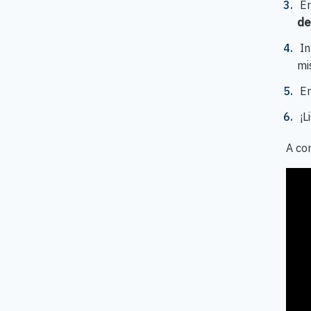
En
de
In
mi
En
¡L
A co