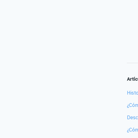
Artí
Hist
¿Cóm
Desc
¿Cóm