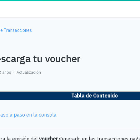
e Transacciones
scarga tu voucher
2 años
Actualización
Tabla de Contenido
aso a paso en la consola
iza la emisión del
voucher
generado en las transacciones pag