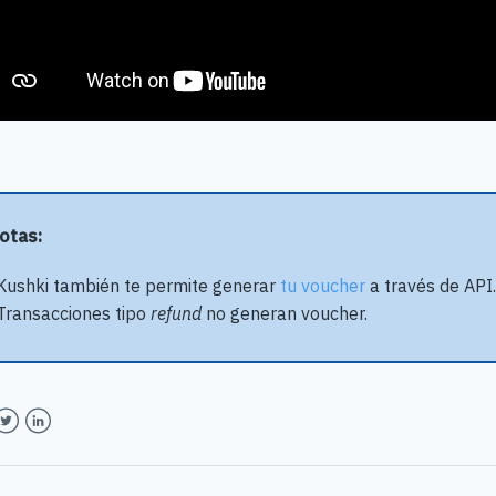
Notas:
Kushki también te permite generar
tu voucher
a través de API.
Transacciones tipo
refund
no generan voucher.
book
witter
LinkedIn