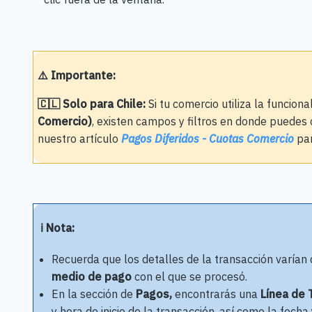
⚠️ Importante:
🇨🇱 Solo para Chile:
Si tu comercio utiliza la funcion
Comercio)
, existen campos y filtros en donde puedes 
nuestro artículo
Pagos Diferidos - Cuotas Comercio
par
ℹ️ Nota:
Recuerda que los detalles de la transacción varían
medio de pago
con el que se procesó.
En la sección de
Pagos,
encontrarás una
Línea de 
y hora de inicio de la transacción, así como la fecha